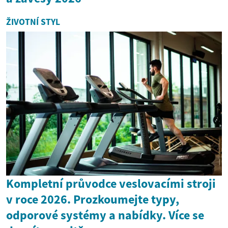
ŽIVOTNÍ STYL
Kompletní průvodce veslovacími stroji
v roce 2026. Prozkoumejte typy,
odporové systémy a nabídky. Více se