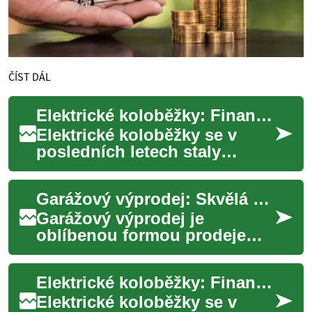
ČÍST DÁL
Elektrické koloběžky: Financování a platební možnosti
Elektrické koloběžky se v
posledních letech staly
populárním dopravním
prostředkem pro městskou
Garážový výprodej: Skvělá příležitost pro nákup se slevou
mobilitu. Nabízejí ek...
Garážový výprodej je
oblíbenou formou prodeje
použitého zboží, která nabízí
skvělou příležitost pro nákup
Elektrické koloběžky: Financování a platební možnosti
zajímavých ...
Elektrické koloběžky se v