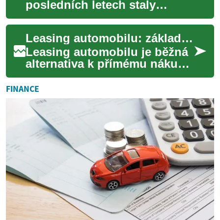
posledních letech staly
oblíbeným dopravním
prostředkem v mnoha
Leasing automobilu: základní přehled a rozhodnutí
městech po celém světě.
Nab...
Leasing automobilu je běžná
alternativa k přímému nákupu
vozidla, která umožňuje řídit
nové auto bez velké
FINANCE
počáteční ...