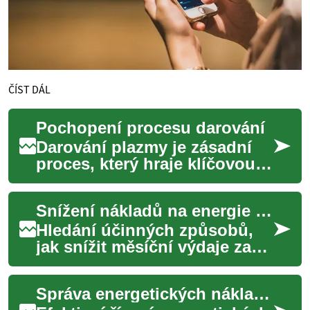
ČÍST DÁL
Pochopení procesu darování
Darování plazmy je zásadní
proces, který hraje klíčovou
roli v moderní medicíně.
Plazma, žlutá tekutá složka
Snížení nákladů na energie v domě
krve, je...
Hledání účinných způsobů,
jak snížit měsíční výdaje za
energie, je prioritou pro
mnoho domácností. S
Správa energetických nákladů pro firmy
rostoucími cenam...