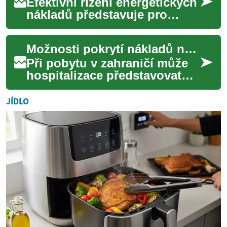
Efektivní řízení energetických
nákladů představuje pro
každou firmu významnou
příležitost k optimalizaci
Možnosti pokrytí nákladů na hospitalizaci mimo domovinu
provozních v...
Při pobytu v zahraničí může
hospitalizace představovat
významné finanční a
organizační riziko. Tento text
JÍDLO
popisuje hl...