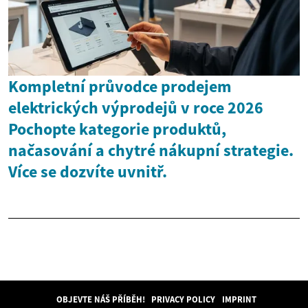
Kompletní průvodce prodejem
elektrických výprodejů v roce 2026
Pochopte kategorie produktů,
načasování a chytré nákupní strategie.
Více se dozvíte uvnitř.
OBJEVTE NÁŠ PŘÍBĚH!
PRIVACY POLICY
IMPRINT