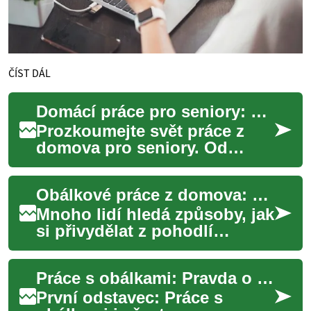
ČÍST DÁL
Domácí práce pro seniory: Mýty a skutečnost
Prozkoumejte svět práce z
domova pro seniory. Od
lákavých nabídek po
skutečné příležitosti - tento
Obálkové práce z domova: Realita nebo podvod?
článek odhaluje pr...
Mnoho lidí hledá způsoby, jak
si přivydělat z pohodlí
domova, zejména senioři
nebo ti, kteří nemohou
Práce s obálkami: Pravda o domácích pracovních příležitostech
pracovat na plný...
První odstavec: Práce s