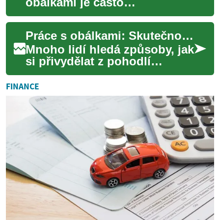
obálkami je často
propagována jako snadný
způsob, jak si vydělat peníze
Práce s obálkami: Skutečnost nebo podvod?
z pohodlí domova. Mno...
Mnoho lidí hledá způsoby, jak
si přivydělat z pohodlí
domova, zejména senioři
nebo ti, kteří nemohou
FINANCE
pracovat na plný...