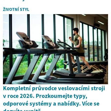
ŽIVOTNÍ STYL
Kompletní průvodce veslovacími stroji
v roce 2026. Prozkoumejte typy,
odporové systémy a nabídky. Více se