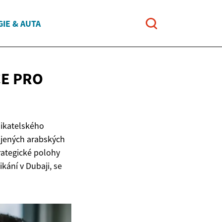
IE & AUTA
CE PRO
ikatelského
ojených arabských
rategické polohy
kání v Dubaji, se