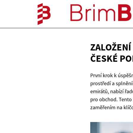
ZALOŽENÍ
ČESKÉ PO
První krok k úspě
prostředí a splněn
emirátů, nabízí řa
pro obchod. Tento 
zaměřením na klíčov