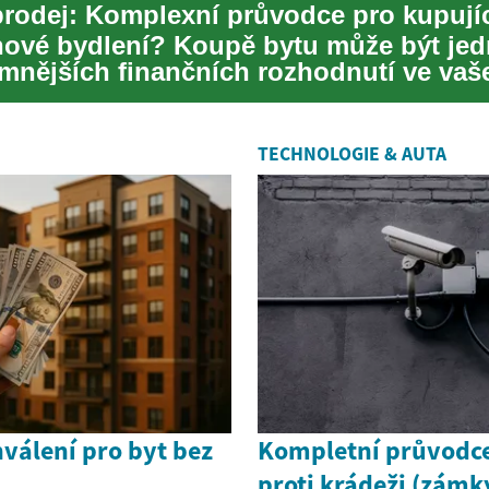
nové bydlení? Koupě bytu může být jed
mnějších finančních rozhodnutí ve va
 už jste...
TECHNOLOGIE & AUTA
hválení pro byt bez
Kompletní průvodce
proti krádeži (zámk