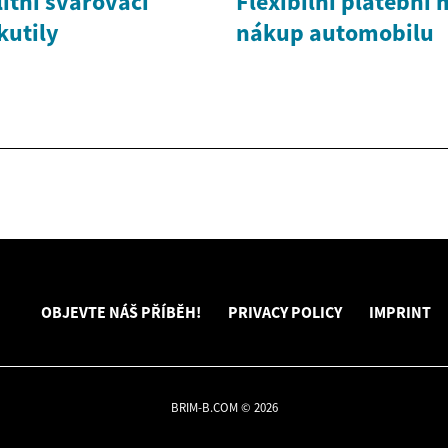
litní svařovací
Flexibilní platební
kutily
nákup automobilu
OBJEVTE NÁŠ PŘÍBĚH!
PRIVACY POLICY
IMPRINT
BRIM-B.COM © 2026