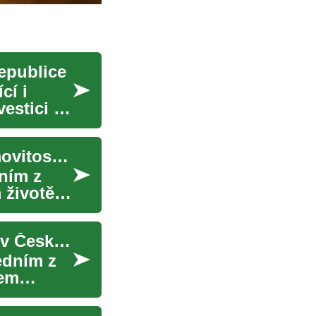
republice
cí i
estici a
Prodej bytů: Komplexní průvodce nákupem nemovitostí v České republice
ním z
 životě.
Byty na prodej: Průvodce nákupem nemovitostí v České republice
edním z
šem