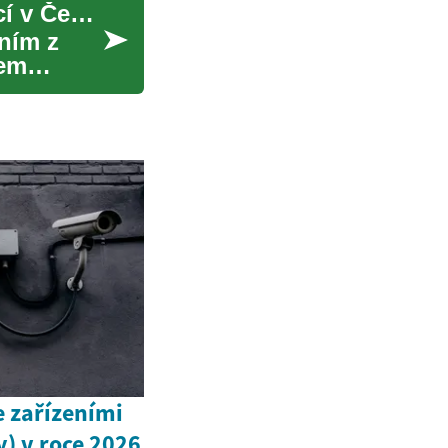
Byty na prodej: Komplexní průvodce pro kupující v České republice
ním z
šem
 zařízeními
y) v roce 2026