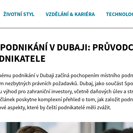
ŽIVOTNÍ STYL
VZDĚLÁNÍ & KARIÉRA
TECHNOLOG
 PODNIKÁNÍ V DUBAJI: PRŮVOD
DNIKATELE
šnému podnikání v Dubaji začíná pochopením místního podn
ím nezbytných právních požadavků. Dubaj, jako součást Sp
du výhod pro zahraniční investory, včetně daňových úlev a st
článek poskytne komplexní přehled o tom, jak založit podni
é aspekty, které by čeští podnikatelé měli zvážit.