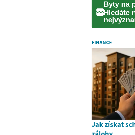
Hledáte 
nejvýzna
životě. Ať
FINANCE
Jak získat sc
zálohy