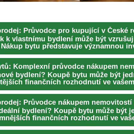
prodej: Průvodce pro kupující v České 
k k vlastnímu bydlení může být vzrušují
 Nákup bytu představuje významnou inv
...
nové bydlení? Koupě bytu může být jed
itějších finančních rozhodnutí ve vašem
...
ideální bydlení? Koupě bytu může být j
mnějších finančních rozhodnutí ve va
 už j...