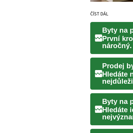
ČÍST DÁL
Byty na 
První kro
náročný.
životní ro
Hledáte 
nejdůlež
Ať už jste
Hledáte 
nejvýzna
životě. Ať