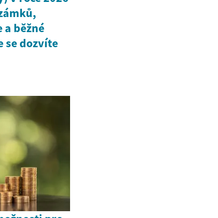
 zámků,
e a běžné
e se dozvíte