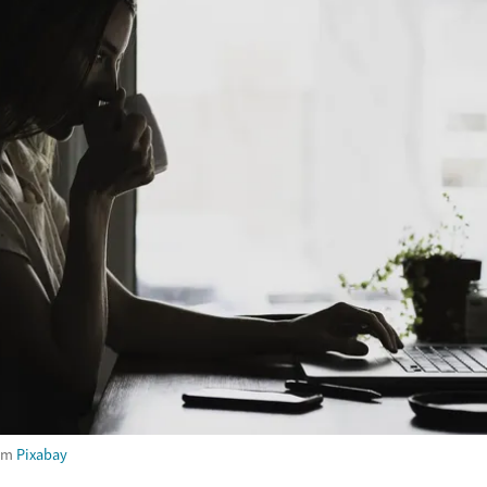
om
Pixabay