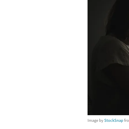
Image by
StockSnap
fr