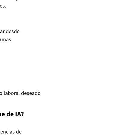
es.
iar desde
gunas
po laboral deseado
ne de IA?
iencias de