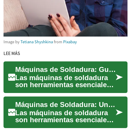
Image by
Tetiana Shyshkina
from
Pixabay
LEE MÁS
Máquinas de Soldadura: Guía Completa para Profesionales y Aficionados
Las máquinas de soldadura
son herramientas esenciales
en la industria manufacturera,
la construcción y el bricolaje.
Máquinas de Soldadura: Una Guía Completa
...
Las máquinas de soldadura
son herramientas esenciales
en la industria manufacturera