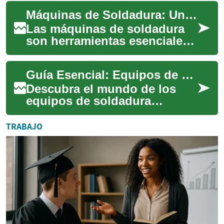
y de construcción. Estos
Máquinas de Soldadura: Una Guía Completa
disposit...
Las máquinas de soldadura
son herramientas esenciales
en la industria manufacturera
y de construcción. Estos
Guía Esencial: Equipos de Soldadura Modernos
disposit...
Descubra el mundo de los
equipos de soldadura
avanzados: desde sus
aplicaciones en la industria
TRABAJO
hasta los criterios c...