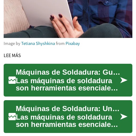
Image by
Tetiana Shyshkina
from
Pixabay
LEE MÁS
Máquinas de Soldadura: Guía Completa para Profesionales y Aficionados
Las máquinas de soldadura
son herramientas esenciales
en la industria manufacturera,
la construcción y el bricolaje.
Máquinas de Soldadura: Una Guía Completa
...
Las máquinas de soldadura
son herramientas esenciales
en la industria manufacturera