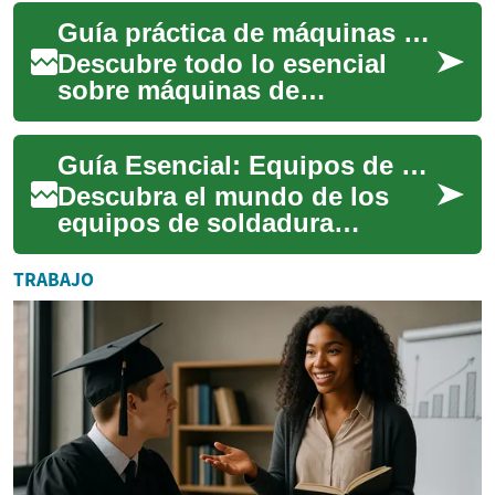
y de construcción. Estos
Guía práctica de máquinas de soldadura industriales
disposit...
Descubre todo lo esencial
sobre máquinas de
soldadura: tipos (MIG/MAG,
TIG, MMA, puntos, plasma),
Guía Esencial: Equipos de Soldadura Modernos
cómo elegir la unid...
Descubra el mundo de los
equipos de soldadura
avanzados: desde sus
aplicaciones en la industria
TRABAJO
hasta los criterios c...