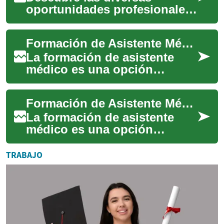
oportunidades profesionales
que ofrece el sector hotelero.
Desde roles de servicio al
Formación de Asistente Médico: Un Camino hacia una Carrera Gratificante en el Sector Salud
cliente h...
La formación de asistente
médico es una opción
educativa cada vez más
popular para aquellos que
Formación de Asistente Médico: Tu Camino hacia una Carrera en el Sector Sanitario
desean ingresar al ca...
La formación de asistente
médico es una opción
educativa cada vez más
popular para aquellos que
TRABAJO
desean ingresar al ca...