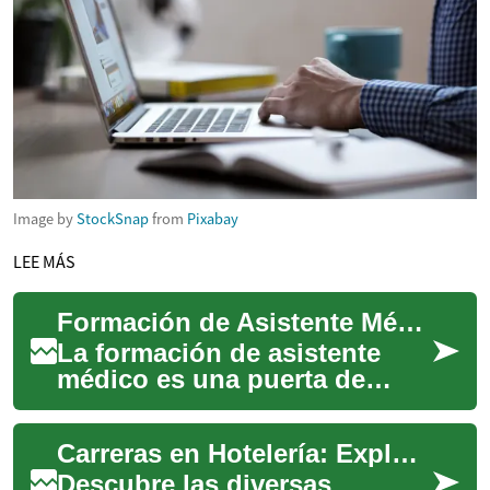
Image by
StockSnap
from
Pixabay
LEE MÁS
Formación de Asistente Médico: Tu Camino Hacia una Carrera en el Sector Salud
La formación de asistente
médico es una puerta de
entrada emocionante y
gratificante al mundo de la
Carreras en Hotelería: Explora el Mundo de la Hospitalidad
atención médica. ...
Descubre las diversas