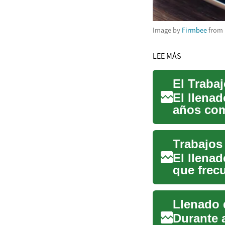
Image by
Firmbee
from
LEE MÁS
El llena
años com
embargo, 
El llenad
que frec
sencilla 
Durante 