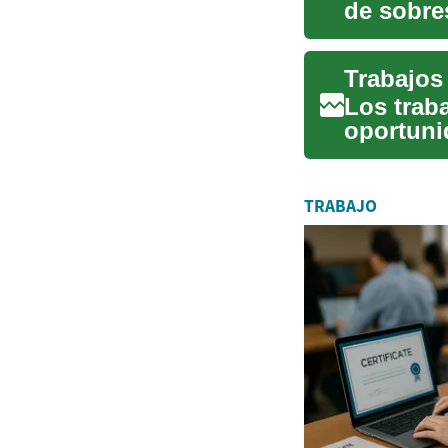
de sobre
casa. Esta
Los trab
oportuni
en la ate
TRABAJO