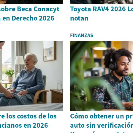
sobre Beca Conacyt
Toyota RAV4 2026 L
a en Derecho 2026
notan
FINANZAS
e los costos de los
Cómo obtener un p
ncianos en 2026
auto sin verificació