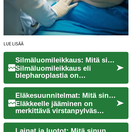
LUE LISÄÄ
Silmäluomileikkaus: Mitä sinun tulisi tietää luomileikkauksesta
Silmäluomileikkaus eli
blepharoplastia on
kosmeettinen kirurginen
toimenpide, jolla korjataan
Eläkesuunnitelmat: Mitä sinun tulisi tietää tulevaisuutesi turvaamisesta
silmäluomien ulkonäköä ...
Eläkkeelle jääminen on
merkittävä virstanpylväs
elämässä, ja siihen
valmistautuminen on tärkeää
Lainat ja luotot: Mitä sinun tulee tietää henkilökohtaisesta rahoituksesta
aloittaa hyvissä ajoi...