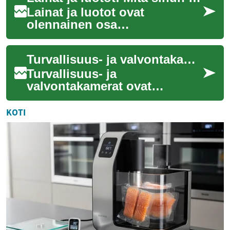
Lainat ja luotot ovat
olennainen osa
henkilökohtaista taloutta ja
voivat auttaa saavuttamaan
Turvallisuus- ja valvontakamerat: Tekniikka kotisi ja yrityksesi suojaamiseksi
taloudellisia tavoitteit...
Turvallisuus- ja
valvontakamerat ovat
nykyään olennainen osa
monien kotien ja yritysten
KOTI
suojausjärjestelmiä. Ne
tarjo...