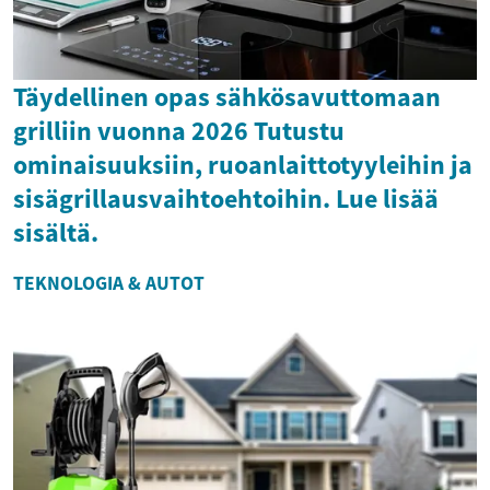
Täydellinen opas sähkösavuttomaan
grilliin vuonna 2026 Tutustu
ominaisuuksiin, ruoanlaittotyyleihin ja
sisägrillausvaihtoehtoihin. Lue lisää
sisältä.
TEKNOLOGIA & AUTOT