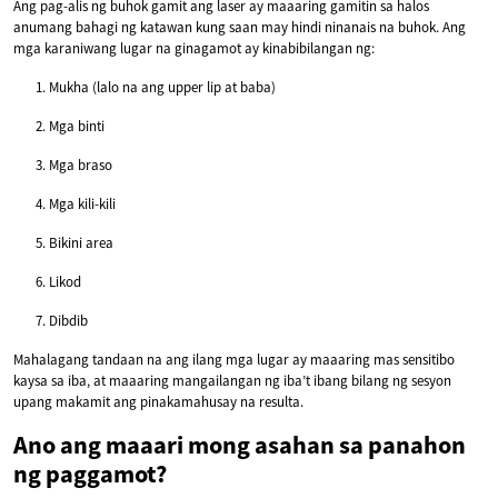
Ang pag-alis ng buhok gamit ang laser ay maaaring gamitin sa halos
anumang bahagi ng katawan kung saan may hindi ninanais na buhok. Ang
mga karaniwang lugar na ginagamot ay kinabibilangan ng:
Mukha (lalo na ang upper lip at baba)
Mga binti
Mga braso
Mga kili-kili
Bikini area
Likod
Dibdib
Mahalagang tandaan na ang ilang mga lugar ay maaaring mas sensitibo
kaysa sa iba, at maaaring mangailangan ng iba’t ibang bilang ng sesyon
upang makamit ang pinakamahusay na resulta.
Ano ang maaari mong asahan sa panahon
ng paggamot?