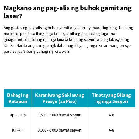
Magkano ang pag-alis ng buhok gamit ang
laser?
Ang gastos ng pag-alis ng buhok gamit ang laser ay maaaring mag-iba nang
malaki depende sa ilang mga factor, kabilang ang laki ng lugar na
ginagamot, ang bilang ng mga kinakailangang sesyon, at ang lokasyon ng
klinika. Narito ang isang pangkalahatang-ideya ng mga karaniwang presyo
para sa iba’t ibang bahagi ng katawan:
Bahagi ng
Karaniwang Saklaw ng
Tinatayang Bilang
Katawan
Presyo (sa Piso)
ng mga Sesyon
Upper Lip
1,500 - 3,000 bawat sesyon
4-6
Kili-kili
3,000 - 6,000 bawat sesyon
6-8