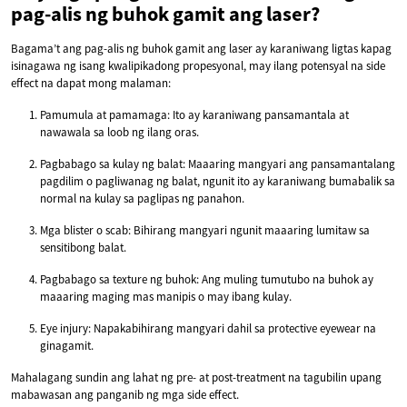
pag-alis ng buhok gamit ang laser?
Bagama’t ang pag-alis ng buhok gamit ang laser ay karaniwang ligtas kapag
isinagawa ng isang kwalipikadong propesyonal, may ilang potensyal na side
effect na dapat mong malaman:
Pamumula at pamamaga: Ito ay karaniwang pansamantala at
nawawala sa loob ng ilang oras.
Pagbabago sa kulay ng balat: Maaaring mangyari ang pansamantalang
pagdilim o pagliwanag ng balat, ngunit ito ay karaniwang bumabalik sa
normal na kulay sa paglipas ng panahon.
Mga blister o scab: Bihirang mangyari ngunit maaaring lumitaw sa
sensitibong balat.
Pagbabago sa texture ng buhok: Ang muling tumutubo na buhok ay
maaaring maging mas manipis o may ibang kulay.
Eye injury: Napakabihirang mangyari dahil sa protective eyewear na
ginagamit.
Mahalagang sundin ang lahat ng pre- at post-treatment na tagubilin upang
mabawasan ang panganib ng mga side effect.