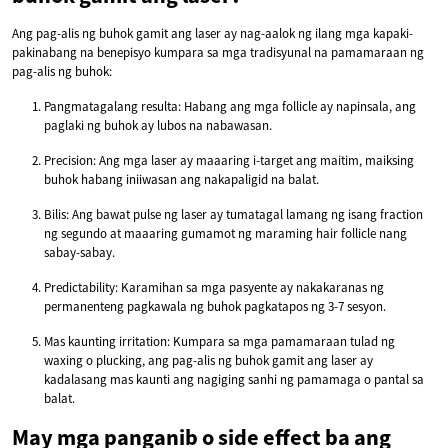
Ang pag-alis ng buhok gamit ang laser ay nag-aalok ng ilang mga kapaki-
pakinabang na benepisyo kumpara sa mga tradisyunal na pamamaraan ng
pag-alis ng buhok:
Pangmatagalang resulta: Habang ang mga follicle ay napinsala, ang
paglaki ng buhok ay lubos na nabawasan.
Precision: Ang mga laser ay maaaring i-target ang maitim, maiksing
buhok habang iniiwasan ang nakapaligid na balat.
Bilis: Ang bawat pulse ng laser ay tumatagal lamang ng isang fraction
ng segundo at maaaring gumamot ng maraming hair follicle nang
sabay-sabay.
Predictability: Karamihan sa mga pasyente ay nakakaranas ng
permanenteng pagkawala ng buhok pagkatapos ng 3-7 sesyon.
Mas kaunting irritation: Kumpara sa mga pamamaraan tulad ng
waxing o plucking, ang pag-alis ng buhok gamit ang laser ay
kadalasang mas kaunti ang nagiging sanhi ng pamamaga o pantal sa
balat.
May mga panganib o side effect ba ang