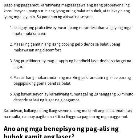
Bago ang paggamot, karaniwang magsasagawa ang isang propesyonal ng
konsultasyon upang suriin ang iyong uri ng balat at buhok, at talakayin ang
iyong mga layunin. Sa panahon ng aktwal na sesyon:
Ilalagay ang protective eyewear upang maprotektahan ang iyong mga
mata mula sa laser.
Maaaring gamitin ang isang cooling gel o device sa balat upang
mabawasan ang discomfort.
Ang practitioner ay mag-a-apply ng handheld laser device sa target na
lugar.
Maaari kang makaramdam ng maikling pakiramdam ng init o parang
pagpipisik ng goma band sa balat.
Ang bawat sesyon ay karaniwang tumatagal ng 20 hanggang 60 minuto,
depende sa laki ng lugar na ginagamot.
Karaniwan, kailangan ang ilang sesyon upang makamit ang pinakamahusay
na resulta, na may pagitan na 4-6 na linggo sa pagitan ng mga paggamot.
Ano ang mga benepisyo ng pag-alis ng
buhok gamit ang laser?