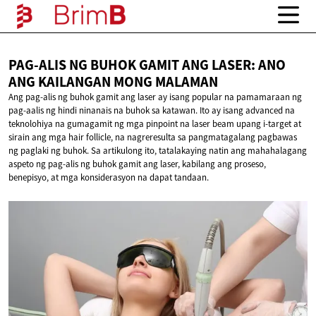
PAG-ALIS NG BUHOK GAMIT ANG LASER: ANO
ANG KAILANGAN
MONG MALAMAN
Ang pag-alis ng buhok gamit ang laser ay isang popular na pamamaraan ng
pag-aalis ng hindi ninanais na buhok sa katawan. Ito ay isang advanced na
teknolohiya na gumagamit ng mga pinpoint na laser beam upang i-target at
sirain ang mga hair follicle, na nagreresulta sa pangmatagalang pagbawas
ng paglaki ng buhok. Sa artikulong ito, tatalakaying natin ang mahahalagang
aspeto ng pag-alis ng buhok gamit ang laser, kabilang ang proseso,
benepisyo, at mga konsiderasyon na dapat tandaan.