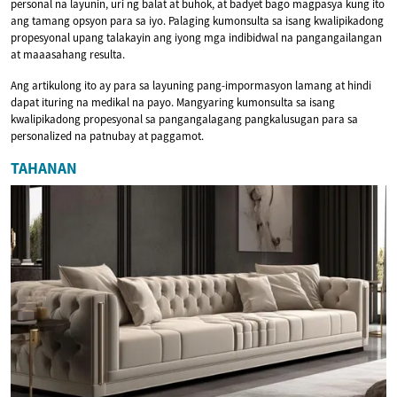
personal na layunin, uri ng balat at buhok, at badyet bago magpasya kung ito
ang tamang opsyon para sa iyo. Palaging kumonsulta sa isang kwalipikadong
propesyonal upang talakayin ang iyong mga indibidwal na pangangailangan
at maaasahang resulta.
Ang artikulong ito ay para sa layuning pang-impormasyon lamang at hindi
dapat ituring na medikal na payo. Mangyaring kumonsulta sa isang
kwalipikadong propesyonal sa pangangalagang pangkalusugan para sa
personalized na patnubay at paggamot.
TAHANAN