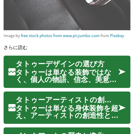
Image by
free stock photos from www.picjumbo.com
from
Pixabay
さらに読む
タトゥーデザインの選び方
タトゥーは単なる装飾ではな
く、個人の物語、信念、美意識
を永遠に肌に刻む芸術形式で
す。そのデザインを選ぶプロ
タトゥーアーティストの創造性
セスは、自己表現の旅の始まり
であり、深く個人的な意味を持
タトゥーは単なる身体装飾を超
つものとなります。無数のス
え、アーティストの創造性と技
タイル、モチーフ、技術が存在
術が融合した芸術形式です。そ
する中で、自分にと...
れぞれのデザインは、個人の