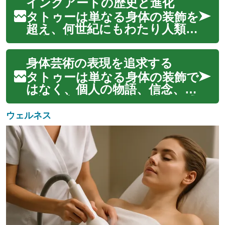
インクアートの歴史と進化
物語や感情、文化的な背景を反
映し、肌というユニークなキ
タトゥーは単なる身体の装飾を
ャンバス上で独自の表現を追求
超え、何世紀にもわたり人類の
します。タトゥーアーティス
歴史、文化、そして個人の表現
トは、インク、針...
と深く結びついてきました。
身体芸術の表現を追求する
古くから世界各地でその形を変
えながら受け継がれてきたイ
タトゥーは単なる身体の装飾で
ンクアートは、社会の変化とと
はなく、個人の物語、信念、美
もにその意味合いや技術を進化
意識を表現する深遠な芸術形式
させてきました...
です。肌に刻まれるインク
ウェルネス
は、時代を超えて多様な文化や
社会で重要な役割を果たしてき
ました。現代において、タト
ゥーは自己表現の強力な手段と
して広く認識され...