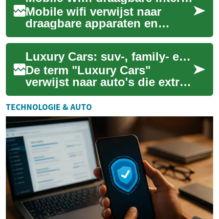
Mobile wifi verwijst naar
draagbare apparaten en
functies die internettoegang
mogelijk maken buiten vaste
Luxury Cars: suv-, family- en Hyundai-opties uitgelegd
netwerken. ...
De term "Luxury Cars"
verwijst naar auto's die extra
comfort, verfijnde
materiaalkeuze en
TECHNOLOGIE & AUTO
geavanceerde technologie
co...