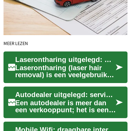
MEER LEZEN
Laserontharing uitgelegd: werking, soorten en huidgezondheid
Laserontharing (laser hair
removal) is een veelgebruikte
methode om blijvende
haargroei te verminderen
Autodealer uitgelegd: services voor Toyota Yaris en hybride auto's
door lichtener...
Een autodealer is meer dan
een verkooppunt; het is een
organisatie die
aankoopadvies, technische
Mobile Wifi: draagbare internetverbindingen uitgelegd
ondersteuning en naz...