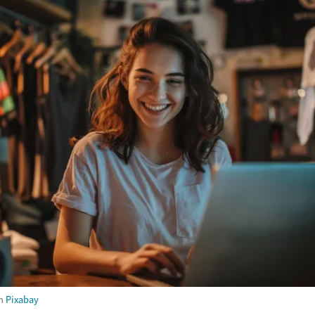
m
Pixabay