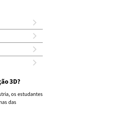
ção 3D?
tria, os estudantes
mas das