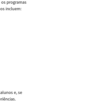
e os programas
dos incluem:
alunos e, se
riências.