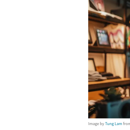
Image by
Tung Lam
fro