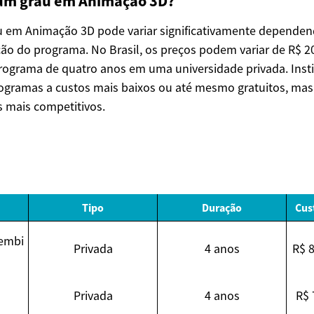
um grau em Animação 3D?
 em Animação 3D pode variar significativamente dependend
ção do programa. No Brasil, os preços podem variar de R$ 2
ograma de quatro anos em uma universidade privada. Insti
ogramas a custos mais baixos ou até mesmo gratuitos, ma
s mais competitivos.
Tipo
Duração
Cus
embi
Privada
4 anos
R$ 8
Privada
4 anos
R$ 