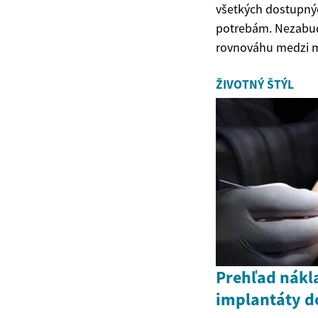
všetkých dostupných
potrebám. Nezabudni
rovnováhu medzi m
ŽIVOTNÝ ŠTÝL
Prehľad nákl
implantáty d