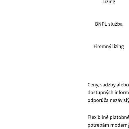
Lízing
BNPL služba
Firemný lízing
Ceny, sadzby aleb
dostupných inform
odporúča nezávisl
Flexibilné platobné
potrebám modernýc