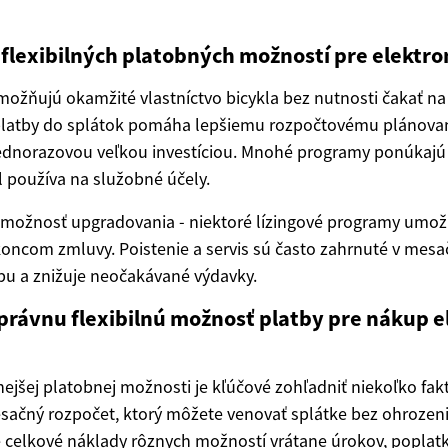
flexibilných platobných možností pre elektro
umožňujú okamžité vlastníctvo bicykla bez nutnosti čakať na 
platby do splátok pomáha lepšiemu rozpočtovému plánovan
ednorazovou veľkou investíciou. Mnohé programy ponúkajú 
l používa na služobné účely.
 možnosť upgradovania - niektoré lízingové programy umo
oncom zmluvy. Poistenie a servis sú často zahrnuté v mesač
bu a znižuje neočakávané výdavky.
správnu flexibilnú možnosť platby pre nákup 
ejšej platobnej možnosti je kľúčové zohľadniť niekoľko fakt
sačný rozpočet, ktorý môžete venovať splátke bez ohrozen
e celkové náklady rôznych možností vrátane úrokov, poplatk