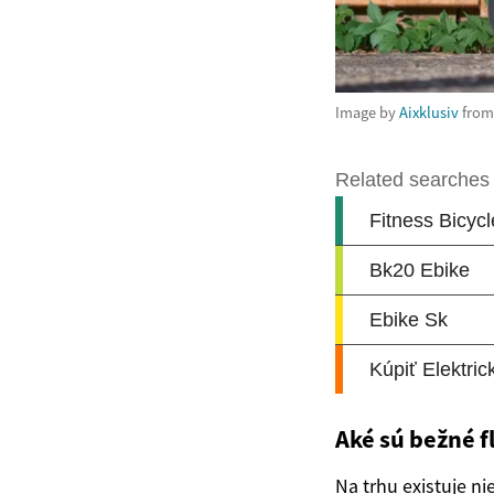
Image by
Aixklusiv
fro
Aké sú bežné f
Na trhu existuje ni