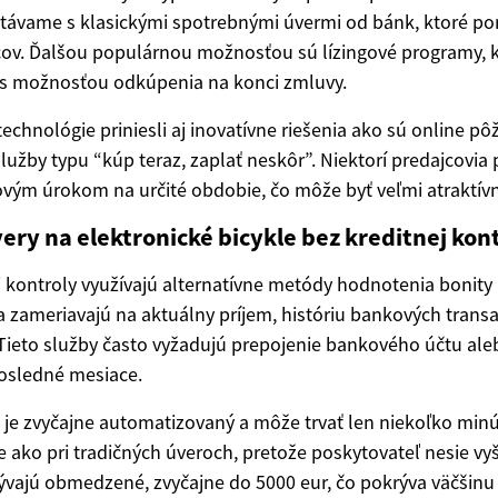
retávame s klasickými spotrebnými úvermi od bánk, ktoré p
cov. Ďalšou populárnou možnosťou sú lízingové programy,
 s možnosťou odkúpenia na konci zmluvy.
chnológie priniesli aj inovatívne riešenia ako sú online pô
lužby typu “kúp teraz, zaplať neskôr”. Niektorí predajcovia
ovým úrokom na určité obdobie, čo môže byť veľmi atraktívn
ery na elektronické bicykle bez kreditnej kon
j kontroly využívajú alternatívne metódy hodnotenia bonity
a zameriavajú na aktuálny príjem, históriu bankových trans
 Tieto služby často vyžadujú prepojenie bankového účtu ale
posledné mesiace.
 je zvyčajne automatizovaný a môže trvať len niekoľko min
e ako pri tradičných úveroch, pretože poskytovateľ nesie vyšš
ajú obmedzené, zvyčajne do 5000 eur, čo pokrýva väčšinu 