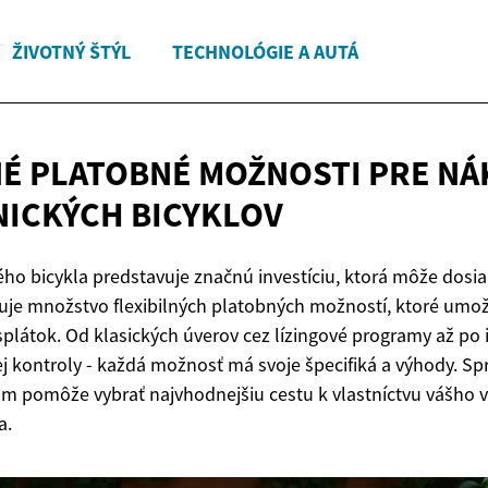
ŽIVOTNÝ ŠTÝL
TECHNOLÓGIE A AUTÁ
NÉ PLATOBNÉ MOŽNOSTI PRE N
ICKÝCH BICYKLOV
ho bicykla predstavuje značnú investíciu, ktorá môže dosia
stuje množstvo flexibilných platobných možností, ktoré umož
látok. Od klasických úverov cez lízingové programy až po 
ej kontroly - každá možnosť má svoje špecifiká a výhody. S
vám pomôže vybrať najvhodnejšiu cestu k vlastníctvu vášho
a.