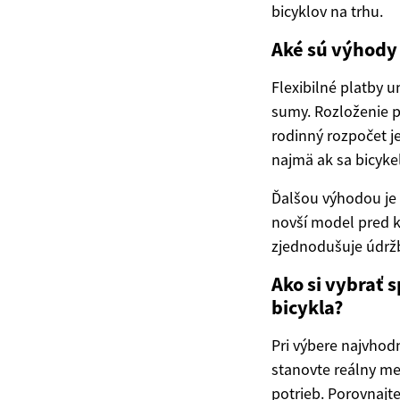
bicyklov na trhu.
Aké sú výhody 
Flexibilné platby 
sumy. Rozloženie 
rodinný rozpočet j
najmä ak sa bicyke
Ďalšou výhodou je
novší model pred k
zjednodušuje údrž
Ako si vybrať 
bicykla?
Pri výbere najvhodn
stanovte reálny me
potrieb. Porovnajt