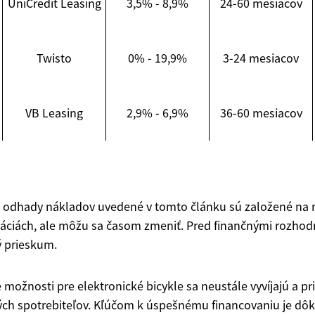
UniCredit Leasing
3,5% - 8,9%
24-60 mesiacov
Twisto
0% - 19,9%
3-24 mesiacov
VB Leasing
2,9% - 6,9%
36-60 mesiacov
o odhady nákladov uvedené v tomto článku sú založené na 
áciách, ale môžu sa časom zmeniť. Pred finančnými rozhod
ý prieskum.
 možnosti pre elektronické bicykle sa neustále vyvíjajú a p
h spotrebiteľov. Kľúčom k úspešnému financovaniu je dô