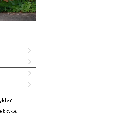
ykle?
é bicykle.