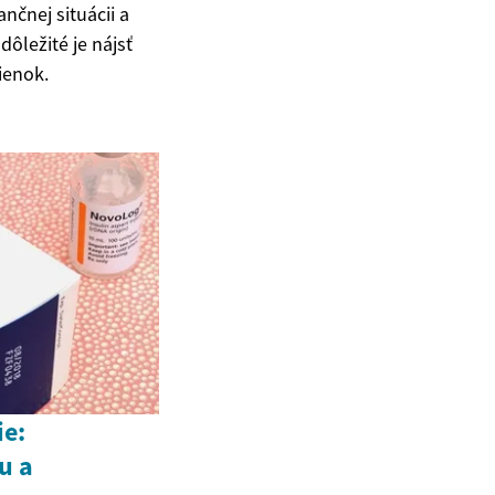
nčnej situácii a
dôležité je nájsť
ienok.
ie:
u a