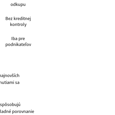
odkupu
Bez kreditnej
kontroly
Iba pre
podnikateľov
najnovších
nutiami sa
rispôsobujú
kladné porovnanie