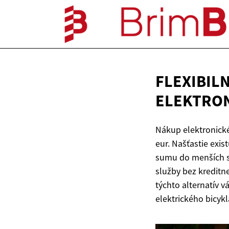
FLEXIBIL
ELEKTRON
Nákup elektronické
eur. Našťastie exi
sumu do menších sp
služby bez kreditn
týchto alternatív 
elektrického bicykl