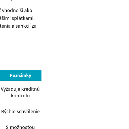
ť vhodnejší ako
ššími splátkami.
enia a sankcií za
Poznámky
Vyžaduje kreditnú
kontrolu
Rýchle schválenie
S možnosťou