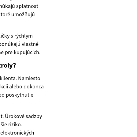
onúkajú splatnosť
 ktoré umožňujú
žičky s rýchlym
 ponúkajú vlastné
e pre kupujúcich.
troly?
 klienta. Namiesto
akcií alebo dokonca
bo poskytnutie
út. Úrokové sadzby
ie riziko.
elektronických