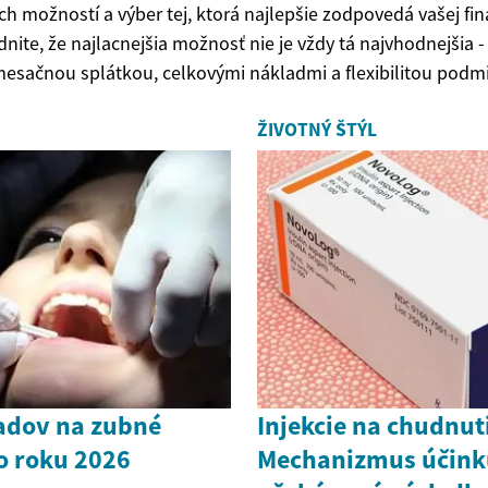
 možností a výber tej, ktorá najlepšie zodpovedá vašej fina
te, že najlacnejšia možnosť nie je vždy tá najvhodnejšia - 
esačnou splátkou, celkovými nákladmi a flexibilitou podm
ŽIVOTNÝ ŠTÝL
adov na zubné
Injekcie na chudnut
o roku 2026
Mechanizmus účink