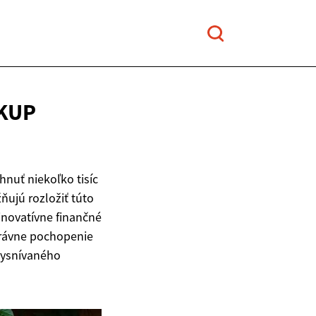
ÁKUP
hnuť niekoľko tisíc
ňujú rozložiť túto
inovatívne finančné
právne pochopenie
 vysnívaného