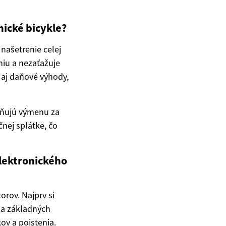
nické bicykle?
našetrenie celej
iu a nezaťažuje
aj daňové výhody,
žňujú výmenu za
nej splátke, čo
elektronického
orov. Najprv si
ia základných
ov a poistenia.