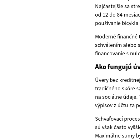
Najčastejšie sa st
od 12 do 84 mesia
používanie bicykla
Moderné finančné te
schválením alebo s
financovanie s nul
Ako fungujú úv
Úvery bez kreditne
tradičného skóre s
na sociálne údaje.
výpisov z účtu za 
Schvaľovací proces
sú však často vyšši
Maximálne sumy býv