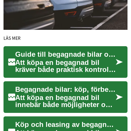
LÄS MER
Guide till begagnade bilar och leasingalternativ
Att köpa en begagnad bil
kräver både praktisk kontroll
och eftertanke om
finansiering och
Begagnade bilar: köp, förberedelse och leasingalternativ
användningsbehov. Den här
g...
Att köpa en begagnad bil
innebär både möjligheter och
risker. Genom att förbereda
dig, läsa historik och göra
Köp och leasing av begagnad bil: praktisk guide
noggran...