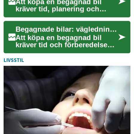
Att köpa en begagnad bil
kräver tid, planering och
kunskap om både fordonets
tekniska skick och
Begagnade bilar: vägledning för köp, dokument och leasing
ägarhistorik. Denna g...
Att köpa en begagnad bil
kräver tid och förberedelse
för att undvika vanliga
fallgropar. Den här texten går
LIVSSTIL
igenom pr...