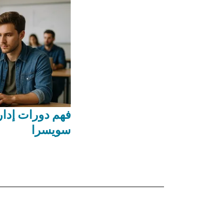
فهم دورات إدار
سويسرا