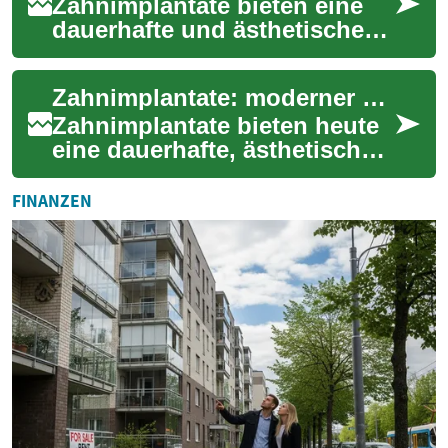
Zahnimplantate bieten eine
dauerhafte und ästhetische
Lösung für fehlende Zähne.
Dieser Leitfaden erklärt
Zahnimplantate: moderner Zahnersatz und Leitfaden
Voraussetzu...
Zahnimplantate bieten heute
eine dauerhafte, ästhetische
und funktionale Lösung für
fehlende Zähne. Dieser
FINANZEN
Leitfaden ...