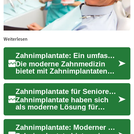
Weiterlesen
Zahnimplantate: Ein umfassender Leitfaden zur modernen Zahnersatztherapie
Die moderne Zahnmedizin
bietet mit Zahnimplantaten
eine hochwertige und
dauerhafte Lösung für
Zahnimplantate für Senioren: Ein umfassender Leitfaden
fehlende Zähne. Diese k...
Zahnimplantate haben sich
als moderne Lösung für
Zahnverlust bei älteren
Menschen etabliert. Sie
Zahnimplantate: Moderner Zahnersatz — Ein Leitfaden
bieten nicht nur ein...