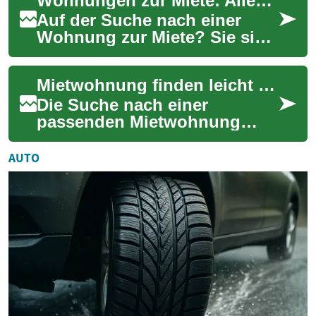
Wohnungen zur Miete: Alles, was Sie wissen müssen
Mehrzweckräume. Dieser
Ratgeber...
Auf der Suche nach einer
Wohnung zur Miete? Sie sind
nicht allein. In Deutschland
und vielen anderen Ländern
Mietwohnung finden leicht gemacht - Ihr kompletter Ratgeber
ist das ...
Die Suche nach einer
passenden Mietwohnung
kostet Zeit und Organisation.
Dieser umfassende Ratgeber
AUTO
begleitet Sie von...