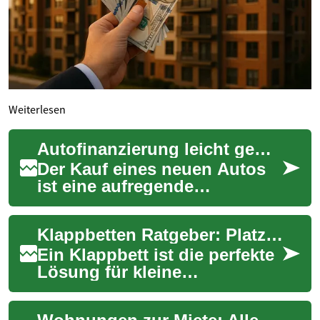
Weiterlesen
Autofinanzierung leicht gemacht: Wie Sie den besten Deal für Ihren Toyota Yaris finden
Der Kauf eines neuen Autos
ist eine aufregende
Erfahrung, aber die
Finanzierung kann manchmal
Klappbetten Ratgeber: Platzsparend schlafen leicht gemacht
überwältigend sein. Ins...
Ein Klappbett ist die perfekte
Lösung für kleine
Wohnungen, Gästezimmer
oder flexible