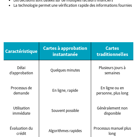
Les décisions sont basées sur de multiples facteurs financiers
La technologie permet une vérification rapide des informations fournies
Cartes à approbation
Cartes
Caractéristique
instantanée
traditionnelles
Délai
Plusieurs jours à
Quelques minutes
d’approbation
semaines
Processus de
En ligne ou en
En ligne, rapide
demande
personne, plus long
Utilisation
Généralement non
Souvent possible
immédiate
disponible
Évaluation du
Processus manuel plus
Algorithmes rapides
crédit
long