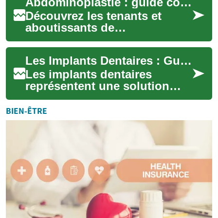
Abdominoplastie : guide complet pour le lifting du ventre
réduit...
Découvrez les tenants et
aboutissants de
l'abdominoplastie, une
intervention chirurgicale
Les Implants Dentaires : Guide Complet du Traitement Moderne
visant à remodeler et raffe...
Les implants dentaires
représentent une solution
révolutionnaire pour
remplacer les dents
BIEN-ÊTRE
manquantes, offrant une alt...