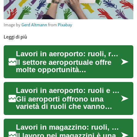
Image by
Gerd Altmann
from
Pixabay
Leggi di più
Lavori in aeroporto: ruoli, requisiti e prospettive
Il settore aeroportuale offre
molte opportunità
professionali che spaziano
dall'accoglienza passeggeri
Lavori in aeroporto: ruoli e opportunità nel settore
alla gestione ...
Gli aeroporti offrono una
varietà di ruoli che vanno
dall'assistenza ai passeggeri
alla gestione tecnica delle
Lavori in magazzino: ruoli, competenze e prospettive
infras...
Il lavoro nei magazzini è una