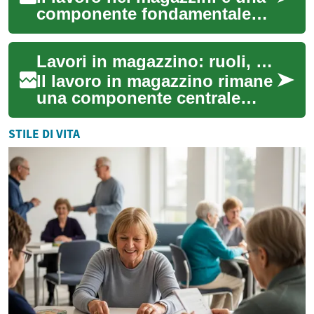
componente fondamentale
della catena di fornitura
moderna: coinvolge attività
Lavori in magazzino: ruoli, competenze e opportunità nel settore
operative...
Il lavoro in magazzino rimane
una componente centrale
della supply chain moderna:
coinvolge attività come
STILE DI VITA
ricezione m...