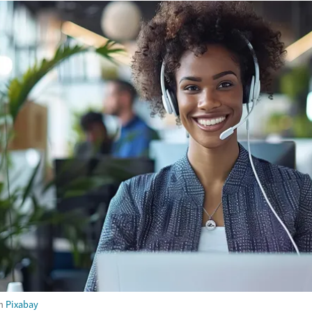
m
Pixabay