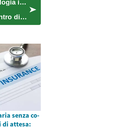
Macchine per saldatura: laser, macchine e tecnologia industriale
ntro di
aria senza co-
 di attesa: