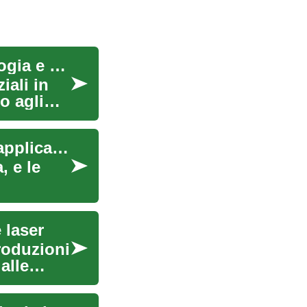
Macchine da saldatura: guida pratica alla tecnologia e alle applicazioni
iali in
no agli
Macchine per saldatura: tecnologia, tipologie e applicazioni
, e le
 laser
roduzioni
alle