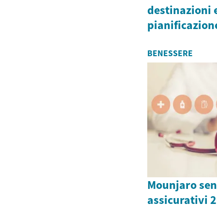
destinazioni e
pianificazion
BENESSERE
Mounjaro senz
assicurativi 