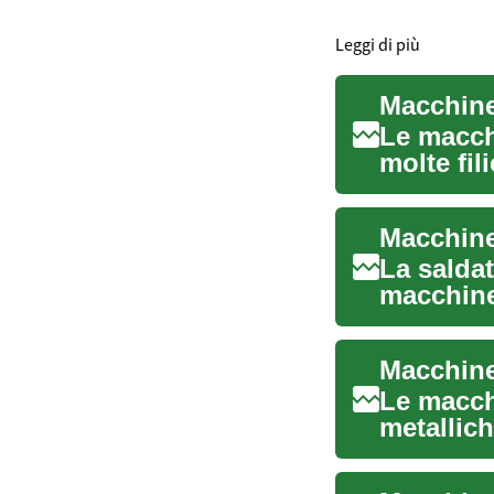
Leggi di più
Le macch
molte fil
sta...
La saldat
macchine
spingend
Macchine 
Le macch
metallich
officin...