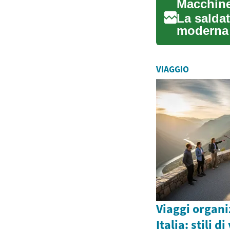
La saldat
moderna 
molte lin
VIAGGIO
Viaggi organi
Italia: stili d