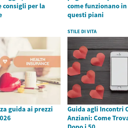
 consigli per la
come funzionano in
e
questi piani
STILE DI VITA
a guida ai prezzi
Guida agli Incontri 
2026
Anziani: Come Trov
Dopo i 50