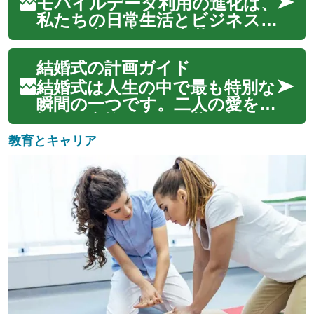
ス通信を大きく進化させ、より
モバイルデータ利用の進化は、
高速で信頼性の高いネットワー
私たちの日常生活とビジネス
ク体験を提供します。この技術
のあり方を大きく変革してき
の導入により、モ...
ました。5G技術の登場によ
結婚式の計画ガイド
り、これまで想像もできなか
ったような高速通信と低遅延が
結婚式は人生の中で最も特別な
現実のものとなり、新たなデ
瞬間の一つです。二人の愛を祝
ジタル体験の扉が開かれつつ
福し、家族や友人と共に新しい
あります。この進歩は、...
人生の門出を迎えるこの日を、
教育とキャリア
思い出深いものにするために
は、綿密な計画と準備が欠かせ
ません。会場選びから挙式のス
タイル、披露宴の演出、ハネム
ーンの手配ま...