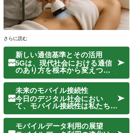
さらに読む
新しい通信基準とその活用
5Gは、現代社会における通信
のあり方を根本から変えつつ
ある技術です。高速かつ低遅延
のこの新しい通信基準は、スマ
未来のモバイル接続性
ートフォンの利用体験を向上さ
せるだけでなく、自動運転、遠
今日のデジタル社会におい
隔医療、スマートシティとい
て、モバイル接続性は私たち
った多様な分野でのイノベー
の日常生活に不可欠な要素とな
ションを加速させ...
っています。次世代の通信技術
モバイルデータ利用の展望
である5Gは、従来のワイヤレ