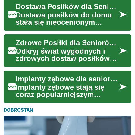
szczególnej uwagi. Seniorzy
Dostawa Posiłków dla Seniorów - Kompleksowy Przewodnik po Zdrowym Żywieniu z Dowozem
często stają przed...
Dostawa posiłków do domu
stała się nieocenionym
wsparciem dla seniorów,
łącząc wygodę z dbałością o
Zdrowe Posiłki dla Seniorów: Kompleksowy Przewodnik Dostaw
prawidłowe odżywi...
Odkryj świat wygodnych i
zdrowych dostaw posiłków
dla seniorów. Nasz
przewodnik przedstawia
Implanty zębowe dla seniorów - kompleksowy przewodnik po nowoczesnym leczeniu
korzyści, opcje i wskazów...
Implanty zębowe stają się
coraz popularniejszym
rozwiązaniem dla seniorów
poszukujących trwałego
DOBROSTAN
sposobu na uzupełnie...