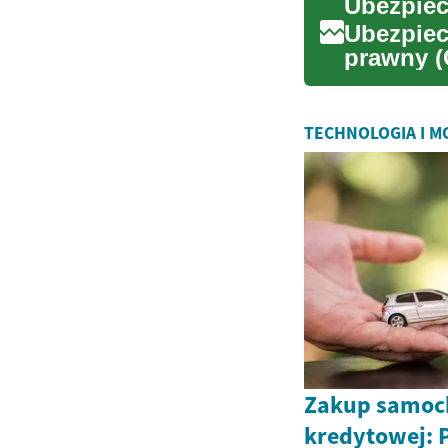
Ubezpiec
prawny (
finansów 
TECHNOLOGIA I 
Zakup samoch
kredytowej: 