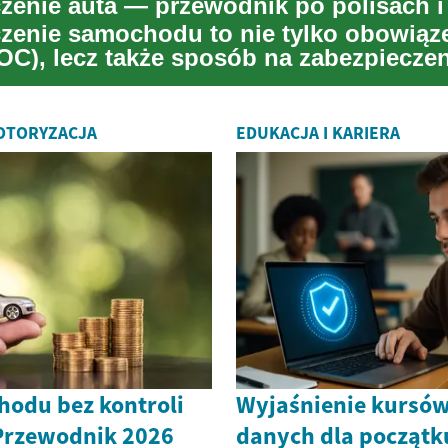
zenie samochodu to nie tylko obowiąz
OC), lecz także sposób na zabezpieczen
w razie koli...
MOTORYZACJA
EDUKACJA I KARIERA
odu bez kontroli
Wyjaśnienie kursów
Przewodnik 2026
danych dla początk