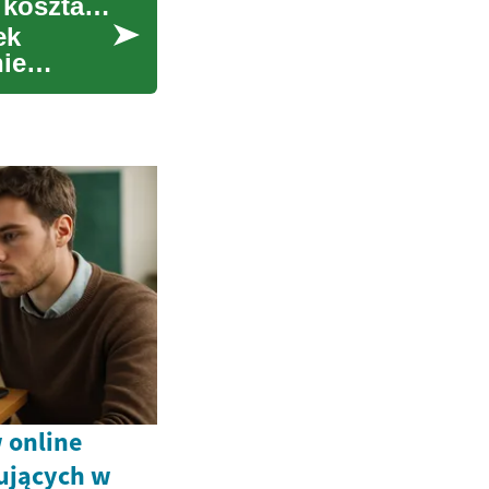
Ubezpieczenie auta — przewodnik po polisach i kosztach
ek
ie
 online
ujących w