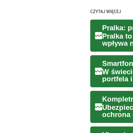
CZYTAJ WIĘCEJ
Pralka t
wpływa n
W tym pr
Smartfon
W świeci
portfela
wymaga z
Kompletn
Ubezpiec
ochrona 
wyjaśniam