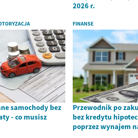
2026 r.
MOTORYZACJA
FINANSE
ane samochody bez
Przewodnik po zak
ty - co musisz
bez kredytu hipote
poprzez wynajem n