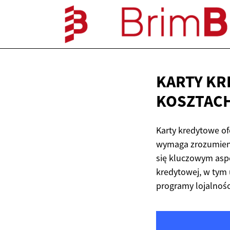
KARTY KR
KOSZTAC
Karty kredytowe o
wymaga zrozumieni
się kluczowym asp
kredytowej, w tym
programy lojalnoś