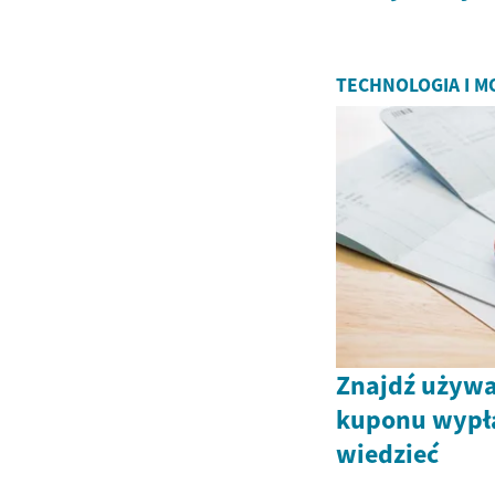
TECHNOLOGIA I 
Znajdź używ
kuponu wypła
wiedzieć