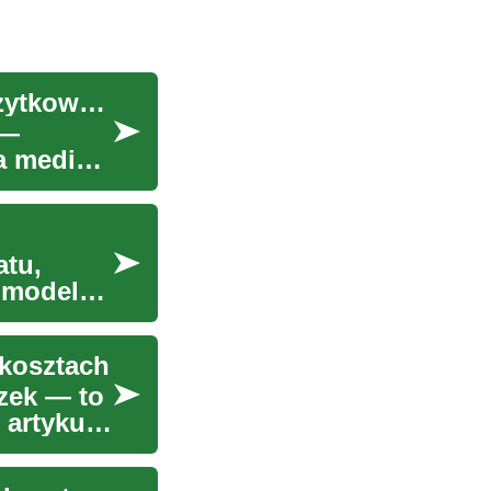
Pralka: przewodnik po wyborze i oszczędnym użytkowaniu
 —
a media.
atu,
o modelu
 kosztach
zek — to
artykule