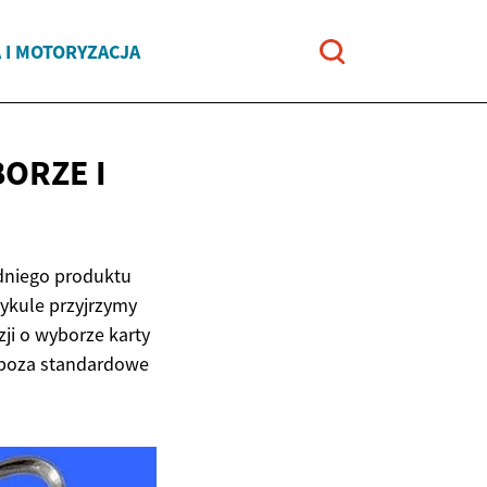
 I MOTORYZACJA
BORZE
I
edniego produktu
ykule przyjrzymy
ji o wyborze karty
 poza standardowe