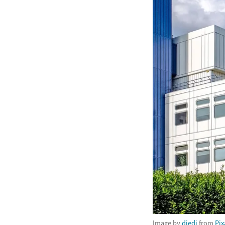
Image by
djedj
from
Pi