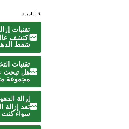
اقرأ المزيد
تقنيات إزال
اكتشف عالم
شفط الدهون 
تقنيات الت
هل تبحث عن
مجموعة متن
ال...
إزالة الده
تعد إزالة ا
سواء كنت ت