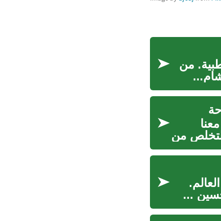
طبية. من
ام...
حة
عنا
للتخلص من
لعالم.
ين ...