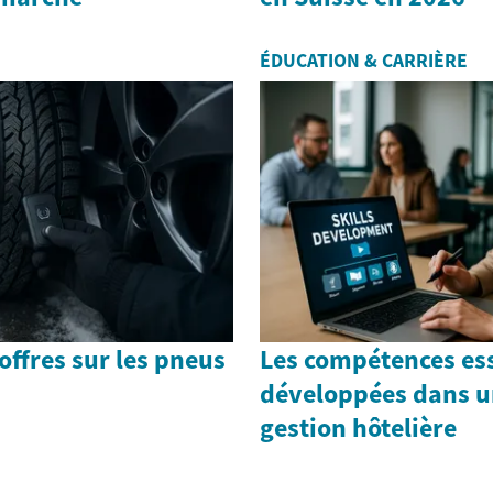
ÉDUCATION & CARRIÈRE
offres sur les pneus
Les compétences ess
développées dans u
gestion hôtelière