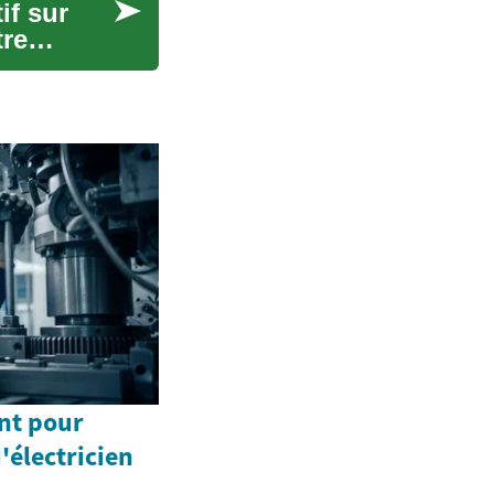
if sur
tre
ent pour
'électricien