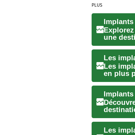
PLUS
Implants
Explorez
une dest
qualité à 
Les impl
en plus 
et retro...
Découvre
destinati
Explorez 