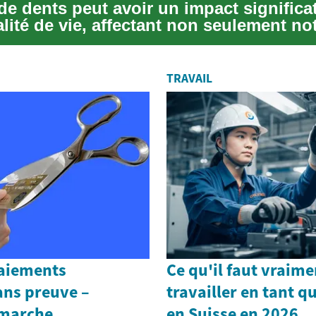
de dents peut avoir un impact significat
lité de vie, affectant non seulement no
e...
TRAVAIL
paiements
Ce qu'il faut vraim
ans preuve –
travailler en tant qu
marche
en Suisse en 2026