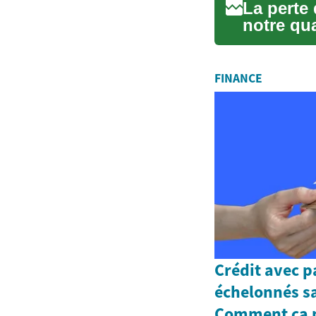
La perte 
notre qua
apparenc
FINANCE
Crédit avec 
échelonnés s
Comment ça 