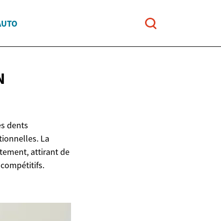
AUTO
N
es dents
tionnelles. La
tement, attirant de
compétitifs.