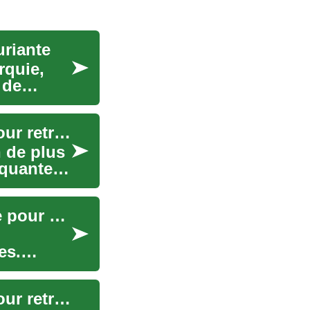
uriante
rquie,
 de
Les implants dentaires : Une solution durable pour retrouver votre sourire en Turquie
 de plus
nquantes
Implants dentaires en Turquie : Solution durable pour un sourire radieux
es.
Les implants dentaires : Une solution durable pour retrouver votre sourire en Turquie